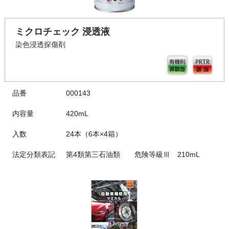
ミクロチェック 浸透液
染色浸透探傷剤
品番
000143
内容量
420mL
入数
24本（6本×4箱）
法定分類表記
第4類第三石油類 危険等級Ⅲ 210mL