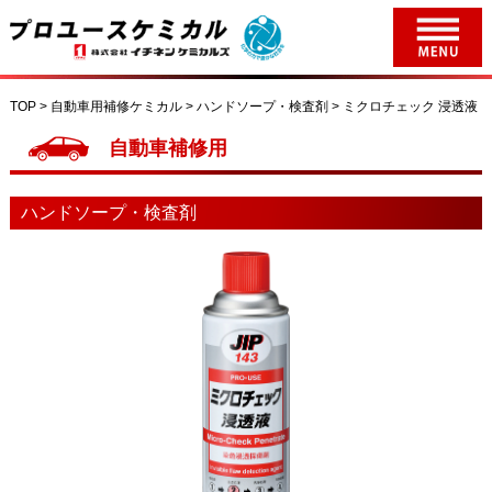
TOP > 自動車用補修ケミカル > ハンドソープ・検査剤 > ミクロチェック 浸透液
自動車補修用
ハンドソープ・検査剤