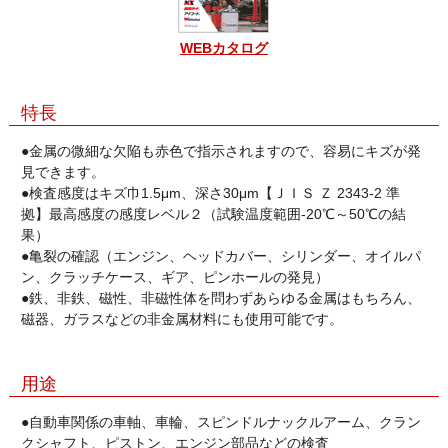
WEBカタログ
特長
●金属の微細な欠陥も赤色で指示されますので、容易にキズが発
見できます。
●検査感度はキズ巾1.5μm、深さ30μm【ＪＩＳ Ｚ 2343-2 準
拠】最高感度の感度レベル２（試験温度範囲-20℃～50℃の結
果）
●亀裂の確認（エンジン、ヘッドカバー、シリンダー、オイルパ
ン、クラッチケース、ギア、ピンホールの発見）
●鉄、非鉄、磁性、非磁性体を問わずあらゆる金属はもちろん、
磁器、ガラスなどの非金属材料にも使用可能です。
用途
●自動車関係の車軸、車輪、スピンドルナックルアーム、クラン
クシャフト、ピストン、エンジン部品などの検査