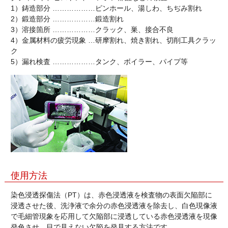
1）鋳造部分 ………………ピンホール、湯しわ、ちぢみ割れ
2）鍛造部分 ………………鍛造割れ
3）溶接箇所 ………………クラック、巣、接合不良
4）金属材料の疲労現象 …研摩割れ、焼き割れ、切削工具クラッ
ク
5）漏れ検査 ………………タンク、ボイラー、パイプ等
使用方法
染色浸透探傷法（PT）は、赤色浸透液を検査物の表面欠陥部に
浸透させた後、洗浄液で余分の赤色浸透液を除去し、白色現像液
で毛細管現象を応用して欠陥部に浸透している赤色浸透液を現像
発色させ、目で見えない欠陥を発見する方法です。