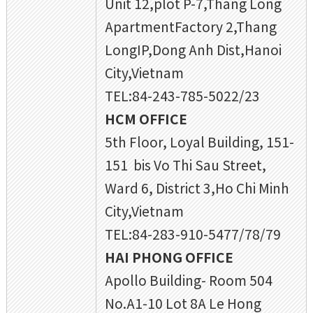
Unit 12,plot P-7,Thang Long
ApartmentFactory 2,Thang
LongIP,Dong Anh Dist,Hanoi
City,Vietnam
TEL:84-243-785-5022/23
HCM OFFICE
5th Floor, Loyal Building, 151-
151 bis Vo Thi Sau Street,
Ward 6, District 3,Ho Chi Minh
City,Vietnam
TEL:84-283-910-5477/78/79
HAI PHONG OFFICE
Apollo Building- Room 504
No.A1-10 Lot 8A Le Hong