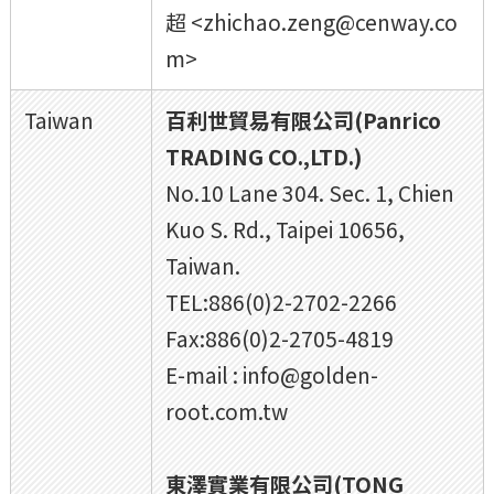
超 <zhichao.zeng@cenway.co
m>
Taiwan
百利世貿易有限公司(Panrico
TRADING CO.,LTD.)
No.10 Lane 304. Sec. 1, Chien
Kuo S. Rd., Taipei 10656,
Taiwan.
TEL:886(0)2-2702-2266
Fax:886(0)2-2705-4819
E-mail : info@golden-
root.com.tw
東澤實業有限公司(TONG