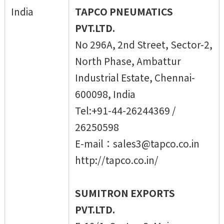
India
TAPCO PNEUMATICS
PVT.LTD.
No 296A, 2nd Street, Sector-2,
North Phase, Ambattur
Industrial Estate, Chennai-
600098, India
Tel:+91-44-26244369 /
26250598
E-mail：sales3@tapco.co.in
http://tapco.co.in/
SUMITRON EXPORTS
PVT.LTD.