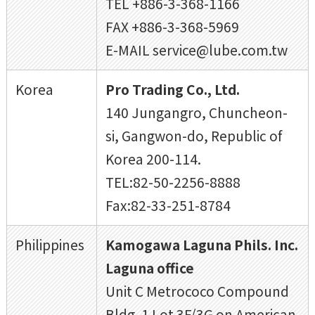
TEL +886-3-368-1166
FAX +886-3-368-5969
E-MAIL service@lube.com.tw
Korea
Pro Trading Co., Ltd.
140 Jungangro, Chuncheon-
si, Gangwon-do, Republic of
Korea 200-114.
TEL:82-50-2256-8888
Fax:82-33-251-8784
Philippines
Kamogawa Laguna Phils. Inc.
Laguna office
Unit C Metrococo Compound
Bldg. 1 Lot 3F/3G on American