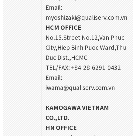
Email:
myoshizaki@qualiserv.com.vn
HCM OFFICE
No.15.Street No.12,Van Phuc
City,Hiep Binh Puoc Ward,Thu
Duc Dist.,HCMC
TEL/FAX: +84-28-6291-0432
Email:
iwama@qualiserv.com.vn
KAMOGAWA VIETNAM
CO.,LTD.
HN OFFICE