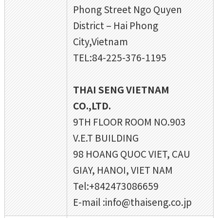
Phong Street Ngo Quyen
District – Hai Phong
City,Vietnam
TEL:84-225-376-1195
THAI SENG VIETNAM
CO.,LTD.
9TH FLOOR ROOM NO.903
V.E.T BUILDING
98 HOANG QUOC VIET, CAU
GIAY, HANOI, VIET NAM
Tel:+842473086659
E-mail :info@thaiseng.co.jp