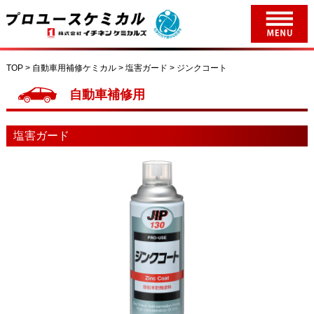
TOP > 自動車用補修ケミカル > 塩害ガード > ジンクコート
自動車補修用
塩害ガード