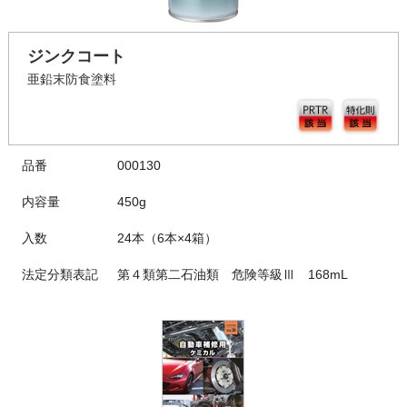
ジンクコート
亜鉛末防食塗料
品番
000130
内容量
450g
入数
24本（6本×4箱）
法定分類表記
第４類第二石油類 危険等級Ⅲ 168mL