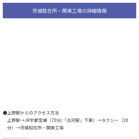
茨城駐在所・関東工場の詳細情報
●上野駅からのアクセス方法
上野駅
→
JR宇都宮線（70分/「古河駅」下車）
→
タクシー（20
分）
→
茨城駐在所・関東工場