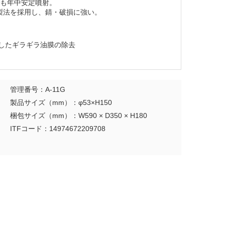
でも年中安定噴射。
製法を採用し、錆・破損に強い。
着したギラギラ油膜の除去
管理番号：A-11G
製品サイズ（mm）：φ53×H150
梱包サイズ（mm）：W590 × D350 × H180
ITFコード：14974672209708