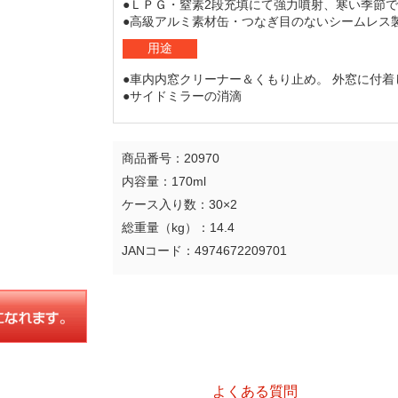
●ＬＰＧ・窒素2段充填にて強力噴射、寒い季節
●高級アルミ素材缶・つなぎ目のないシームレス
用途
●車内内窓クリーナー＆くもり止め。 外窓に付
●サイドミラーの消滴
商品番号：20970
内容量：170ml
ケース入り数：30×2
総重量（kg）：14.4
JANコード：4974672209701
よくある質問