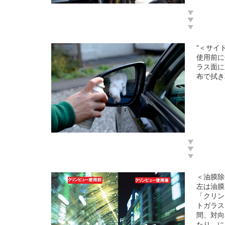
"＜サイ
使用前に
ラス面に
布で拭き
＜油膜除
左は油膜
「クリン
トガラス
間、対向
たり、に