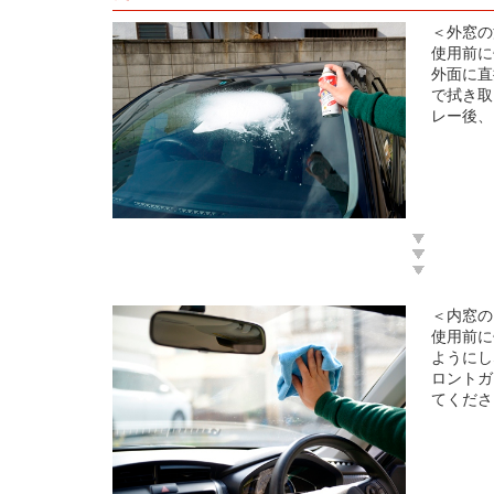
＜外窓の
使用前に
外面に直
で拭き取
レー後、
＜内窓の
使用前に
ようにし
ロントガ
てくださ